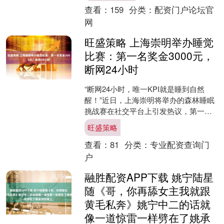
查看：
159
分类：
配资门户论坛官
网
旺盛策略 上海崇明举办睡觉
比赛：第一名奖金3000元，
断网24小时
“断网24小时，唯一KPI就是睡到自然
醒！”近日，上海崇明将举办的森林睡眠
挑战赛在社交平台上引发热议，第一
名“睡神”奖金3000元，大家调侃这个比赛
旺盛策略
是“躺着赚钱....
查看：
81
分类：
专业配资查询门
户
融胜配资APP下载 姚宁陆星
随《哥，你再舔女主我就跟
黄毛私奔》姚宁中二的话就
像一道惊雷一样劈在了姚承