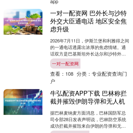
app
一对一配资网 巴外长与沙特
外交大臣通电话 地区安全焦
虑升级
2026年7月11日，伊斯兰堡和利雅得之间
的一通电话透露出浓厚的焦虑情绪。通
话双方是巴基斯坦外长达尔和沙特外交
大臣费萨尔，他们讨论的是地区安全问
一对一配资网
题。自从今年6月....
查看：
108
分类：
专业配资查询门
户
牛弘配资APP下载 巴林称拦
截并摧毁伊朗导弹和无人机
据巴林麦纳麦方面消息，巴林国防军总
司令部28日发表声明说，巴林防空系统
成功拦截并摧毁来自伊朗的导弹和无人
机。声明说，伊朗继续采取敌对行动，