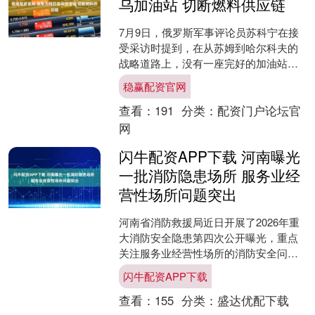
乌加油站 切断燃料供应链
7月9日，俄罗斯军事评论员苏科宁在接
受采访时提到，在从苏姆到哈尔科夫的
战略道路上，没有一座完好的加油站。
乌克兰的报告也证实了这一点，那条线
稳赢配资官网
路上已经没有一家“活”....
查看：
191
分类：
配资门户论坛官
网
闪牛配资APP下载 河南曝光
一批消防隐患场所 服务业经
营性场所问题突出
河南省消防救援局近日开展了2026年重
大消防安全隐患第四次公开曝光，重点
关注服务业经营性场所的消防安全问
题，并公布了一批存在突出问题的典型
闪牛配资APP下载
场所。 根据全省服务业....
查看：
155
分类：
盛达优配下载