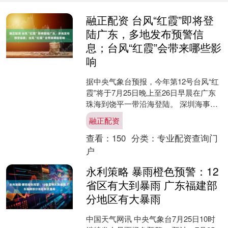
融正配资 台风“红霞”即将登
陆广东，多地发布预警信
息；台风“红霞”会带来哪些影
响
据中央气象台预报，今年第12号台风“红
霞”将于7月25日晚上至26日早晨在广东
珠海到饶平一带沿海登陆。 深圳海事局
启动防热带气旋Ⅱ级应急响应 7月24日18
融正配资
时，....
查看：
150
分类：
专业配资查询门
户
永利策略 暴雨橙色预警：12
省区有大到暴雨 广东福建部
分地区有大暴雨
中国天气网讯 中央气象台7月25日10时