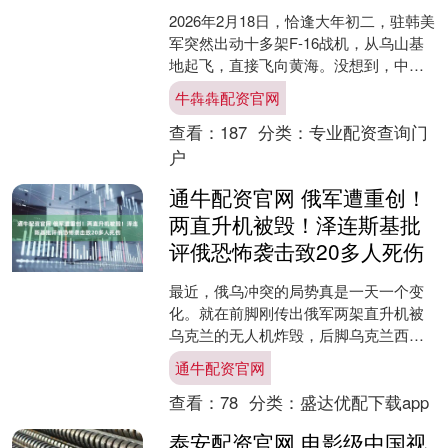
2026年2月18日，恰逢大年初二，驻韩美
军突然出动十多架F-16战机，从乌山基
地起飞，直接飞向黄海。没想到，中国
战机很快出现，双方在公海上空展开了
牛犇犇配资官网
一场短暂的对....
查看：
187
分类：
专业配资查询门
户
通牛配资官网 俄军遭重创！
两直升机被毁！泽连斯基批
评俄恐怖袭击致20多人死伤
最近，俄乌冲突的局势真是一天一个变
化。就在前脚刚传出俄军两架直升机被
乌克兰的无人机炸毁，后脚乌克兰西部
利沃夫就发生了爆炸，导致1名警察死
通牛配资官网
亡，20多人受伤。乌克兰....
查看：
78
分类：
盛达优配下载app
泰安配资官网 电影级中国视