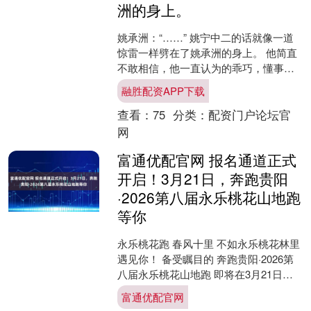
洲的身上。
姚承洲：“……” 姚宁中二的话就像一道
惊雷一样劈在了姚承洲的身上。 他简直
不敢相信，他一直认为的乖巧，懂事，
体贴的妹妹，什么时候思想变得这么歪
融胜配资APP下载
了？ 他家家风不这....
查看：
75
分类：
配资门户论坛官
网
富通优配官网 报名通道正式
开启！3月21日，奔跑贵阳
·2026第八届永乐桃花山地跑
等你
永乐桃花跑 春风十里 不如永乐桃花林里
遇见你！ 备受瞩目的 奔跑贵阳·2026第
八届永乐桃花山地跑 即将在3月21日浪
漫启程 报名通道今天 3月17日下午2点
富通优配官网
正....