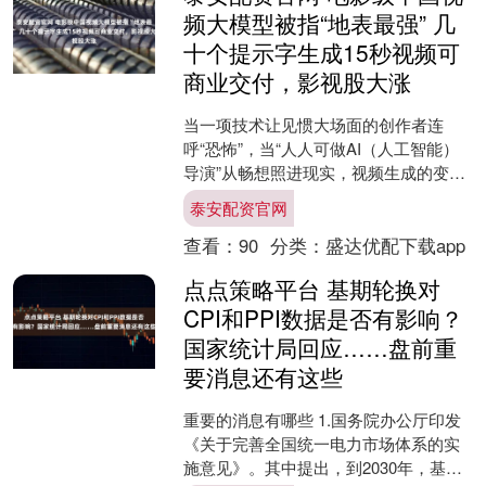
频大模型被指“地表最强” 几
十个提示字生成15秒视频可
商业交付，影视股大涨
当一项技术让见惯大场面的创作者连
呼“恐怖”，当“人人可做AI（人工智能）
导演”从畅想照进现实，视频生成的变革
浪潮已呼啸而至。 字节跳动旗下视频生
泰安配资官网
成模型Seeda....
查看：
90
分类：
盛达优配下载app
点点策略平台 基期轮换对
CPI和PPI数据是否有影响？
国家统计局回应……盘前重
要消息还有这些
重要的消息有哪些 1.国务院办公厅印发
《关于完善全国统一电力市场体系的实
施意见》。其中提出，到2030年，基本