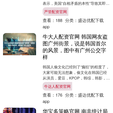
表示，美国“自相矛盾的本性”导致其即使
在最敏感的时刻，包括在美伊谈判期间
严管配资官网
也会采取破坏稳定的....
查看：
188
分类：
盛达优配下载
app
牛大人配资官网 韩国网友盗
图广州街景，说是韩国首尔
的风景，图中有广州公交字
样
韩国人偷文化已经到了“癫狂”的程度了，
大家可能无法想象，偷文化在韩国已经
从演员，爱豆，KPOP，韩综，韩影，韩
剧，网红，来到了如今的普通韩国人，
牛达人配资官网
没错，韩国开启了....
查看：
176
分类：
盛达优配下载
app
华宝多策略官网 南非统计局