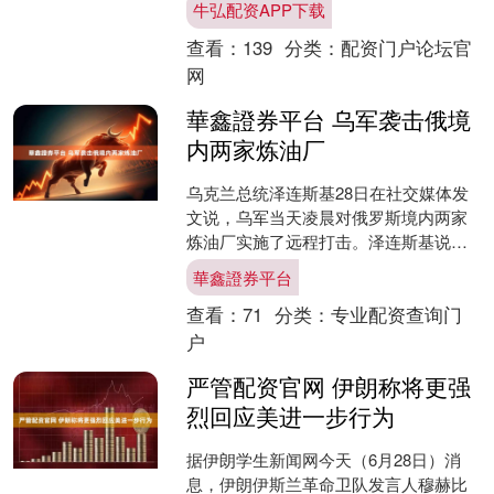
牛弘配资APP下载
对巴林平民发动导弹和无....
查看：
139
分类：
配资门户论坛官
网
華鑫證券平台 乌军袭击俄境
内两家炼油厂
乌克兰总统泽连斯基28日在社交媒体发
文说，乌军当天凌晨对俄罗斯境内两家
炼油厂实施了远程打击。泽连斯基说，
乌军袭击了克拉斯诺达尔边疆区的斯拉
華鑫證券平台
维扬斯基炼油厂，该炼油....
查看：
71
分类：
专业配资查询门
户
严管配资官网 伊朗称将更强
烈回应美进一步行为
据伊朗学生新闻网今天（6月28日）消
息，伊朗伊斯兰革命卫队发言人穆赫比