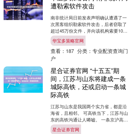
遭勒索软件攻击
南非统计局日前发表声明确认遭遇了一
次黑客组织勒索软件攻击，后者窃取了
超过45万份文件，并向该机构索要10万
美元赎金。 据南非媒体报道，一个名为
华宝多策略官网
XP95的黑客组织....
查看：
187
分类：
专业配资查询门
户
星合证券官网 “十五五”期
间，江苏与山东将建成一条
城际高铁，还或启动一条城
际高铁
江苏与山东是我国两个实力省，都是沿
海省，且相邻。 可高铁当下，江苏与山
东的高铁沟通让人唏嘘。 一条京沪高
铁，繁忙至极，常买不到票。 一条沿海
星合证券官网
高铁，标准低，运行效....