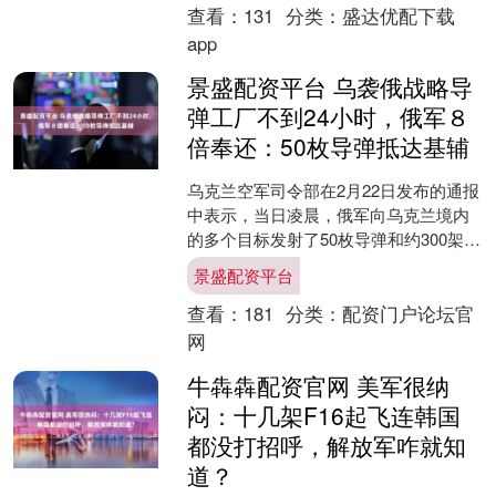
查看：
131
分类：
盛达优配下载
app
景盛配资平台 乌袭俄战略导
弹工厂不到24小时，俄军８
倍奉还：50枚导弹抵达基辅
乌克兰空军司令部在2月22日发布的通报
中表示，当日凌晨，俄军向乌克兰境内
的多个目标发射了50枚导弹和约300架无
人机，而这距离乌克兰使用火烈鸟远程
景盛配资平台
巡航导弹攻击俄....
查看：
181
分类：
配资门户论坛官
网
牛犇犇配资官网 美军很纳
闷：十几架F16起飞连韩国
都没打招呼，解放军咋就知
道？