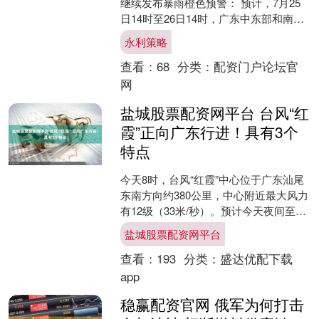
继续发布暴雨橙色预警： 预计，7月25
日14时至26日14时，广东中东部和南部
沿海、福建南部、江西南部、台湾岛东
永利策略
南部及黑....
查看：
68
分类：
配资门户论坛官
网
盐城股票配资网平台 台风“红
霞”正向广东行进！具有3个
特点
今天8时，台风“红霞”中心位于广东汕尾
东南方向约380公里，中心附近最大风力
有12级（33米/秒）。预计今天夜间至明
天早晨，“红霞”将在香港到广东惠来一带
盐城股票配资网平台
沿海登....
查看：
193
分类：
盛达优配下载
app
稳赢配资官网 俄军为何打击