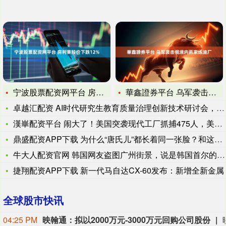
宁波股票配资网平台 房利美股价下跌12%
華鑫證券平台 乌军袭击俄境内两家炼油厂
卓越汇配资 AI时代研究生教育质量治理创新技术研讨会，深侬科
漢崋配资平台 闹大了！美国突袭现代工厂抓捕475人，美韩同盟
鼎盛配资APP下载 为什么“唐氏儿”都长着同一张脸？和这些原
牛大人配资官网 韩国网友盗图广州街景，说是韩国首尔的风景，图
捷翔配资APP下载 新一代马自达CX-60发布：新增全新金属
全球股市快讯
04:25 PM
映翰通：拟以2000万元-3000万元回购公司股份