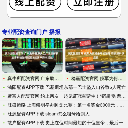
专业配资查询门户 播报
真牛所配资官网 广东助听器源头工厂深度解析：旋音科技如何赋能
稳赢配资官网 俄军为何打击乌加油站 切断燃料供应链
鸿阳配资APP下载 巴基斯坦东部一巴士坠入山谷致5人死亡
聚富人配资官网 约上亲友一起见证冠军诞生！“宿超”购票限额增
旺盛策略 上海崇明举办睡觉比赛：第一名奖金3000元，断网2
旺源配资APP下载 steam怎么租号给别人
散户配资APP下载 史上在位时间最短的十位皇帝，最后一位还不