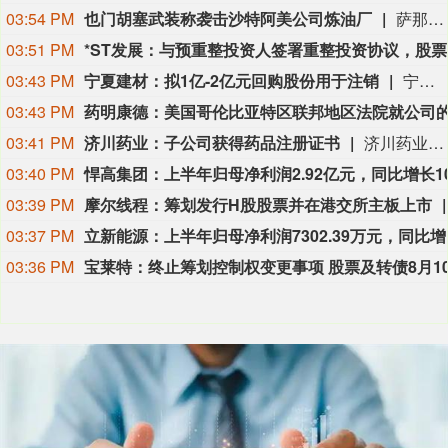
03:54 PM
也门胡塞武装称袭击沙特阿美公司炼油厂
萨那消息：也门胡塞武装9日称，该组织使用无人机对位于沙特阿拉伯吉赞的沙特阿美公司炼油厂发动了“精准打击”。 胡塞武装发言人叶海亚·萨雷亚在声明中说，此次打击是为了回应不久前沙特无人机侵犯也门领空的行为。 沙特阿拉伯能源部9日早些时候在社交媒体上说，位于吉赞的沙特阿美公司炼油厂的一处设施当天凌晨发生火灾。该公司工业安全消防队已将火灾扑灭，事故未造成人员伤亡。(新华社)
03:51 PM
*
03:43 PM
宁夏建材：拟1亿-2亿元回购股份用于注销
宁夏建材公告称，公司拟以集中竞价交易方式回购股份，资金总额不低于1亿元且不超过2亿元，回购价格不超过19.47元/股，回购期限为自股东会审议通过回购方案之日起3个月内。回购股份将用于注销，预计回购数量为513.61万-1027.22万股，占总股本的1.07%-2.15%。本次回购尚需股东会审议，存在未通过、无法实施等风险。
03:43 PM
03:41 PM
济川药业：子公司获得药品注册证书
济川药业(600566)8月9日公告，全资子公司济川药业集团有限公司收到国家药品监督管理局核准签发的小儿通便颗粒《药品注册证书》和美沙拉秦缓释颗粒《药品注册证书》。
03:40 PM
03:39 PM
摩尔线程：筹划发行H股股票并在港交所主板上市
03:37 PM
立新能源
03:36 PM