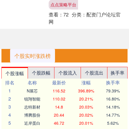
建成全国统一电力市场体系，各类型电
点点策略平台
源和除保障性用户....
查看：
72
分类：
配资门户论坛官
网
个股实时涨跌榜
个股跌幅
个股流入
个股流出
换手率
个股涨幅
排名
名称
最新价
涨幅
换手率
1
N展芯
116.52
396.89%
79.39%
2
锐翔智能
110.02
20.21%
16.80%
3
志特新材
14.8
20.03%
14.18%
4
博腾股份
20.44
20.02%
14.77%
5
近岸蛋白
46.72
20.01%
5.62%